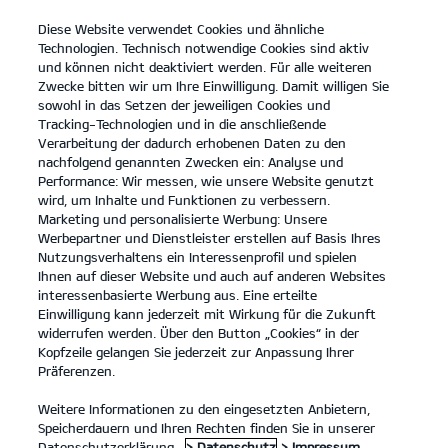
Diese Website verwendet Cookies und ähnliche
open
Technologien. Technisch notwendige Cookies sind aktiv
menu
und können nicht deaktiviert werden. Für alle weiteren
KONTAKT
Zwecke bitten wir um Ihre Einwilligung. Damit willigen Sie
sowohl in das Setzen der jeweiligen Cookies und
Tracking-Technologien und in die anschließende
...
ANLEITUNGEN
Verarbeitung der dadurch erhobenen Daten zu den
nachfolgend genannten Zwecken ein: Analyse und
Performance: Wir messen, wie unsere Website genutzt
ANLEITUNGEN
wird, um Inhalte und Funktionen zu verbessern.
Marketing und personalisierte Werbung: Unsere
Werbepartner und Dienstleister erstellen auf Basis Ihres
Nutzungsverhaltens ein Interessenprofil und spielen
Ihnen auf dieser Website und auch auf anderen Websites
interessenbasierte Werbung aus. Eine erteilte
Einwilligung kann jederzeit mit Wirkung für die Zukunft
widerrufen werden. Über den Button „Cookies“ in der
Kopfzeile gelangen Sie jederzeit zur Anpassung Ihrer
Kia EV6 84-kWh-Batterie, Hinterradantrieb Air
Präferenzen.
(Strom/Reduktionsgetriebe); 168 kW (229 PS): Stromverbrauch
kombiniert 16,9 kWh/100 km; CO₂-Emissionen kombiniert 0 g/km; CO₂-
Klasse A. Bis zu 582 km Reichweite.
Weitere Informationen zu den eingesetzten Anbietern,
Speicherdauern und Ihren Rechten finden Sie in unserer
1
Datenschutzerklärung.
> Datenschutz
> Impressum