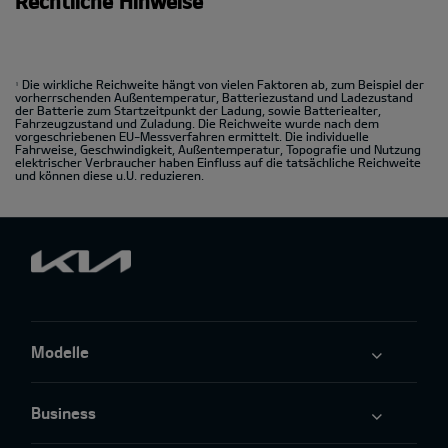
Rechtliche Hinweise
Die wirkliche Reichweite hängt von vielen Faktoren ab, zum Beispiel der
1
vorherrschenden Außentemperatur, Batteriezustand und Ladezustand
der Batterie zum Startzeitpunkt der Ladung, sowie Batteriealter,
Fahrzeugzustand und Zuladung. Die Reichweite wurde nach dem
vorgeschriebenen EU-Messverfahren ermittelt. Die individuelle
Fahrweise, Geschwindigkeit, Außentemperatur, Topografie und Nutzung
elektrischer Verbraucher haben Einfluss auf die tatsächliche Reichweite
und können diese u.U. reduzieren.
Modelle
Business