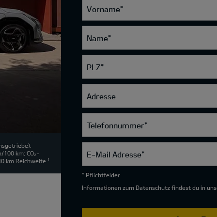
Vorname
*
Name
*
PLZ
*
Adresse
Telefonnummer
*
sgetriebe);
E-Mail Adresse
*
h/100 km; CO₂-
40 km Reichweite.
1
* Pflichtfelder
Informationen zum Datenschutz findest du in un