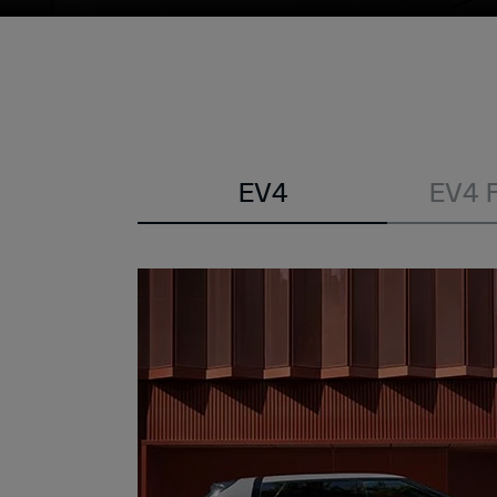
Modell
EV4
EV4 
wählen: