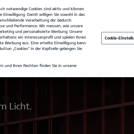
sch notwendige Cookies sind aktiv und können
e Einwilligung. Damit willigen Sie sowohl in das
 anschließende Verarbeitung der dadurch
se und Performance: Wir messen, wie unsere
tohaus Gotthard König GmbH
Tel. :
03328-33100-0
rketing und personalisierte Werbung: Unsere
rhaltens ein Interessenprofil und spielen Ihnen
Cookie-Einstel
Zubehör
e Werbung aus. Eine erteilte Einwilligung kann
utton „Cookies“ in der Kopfzeile gelangen Sie
n und Ihren Rechten finden Sie in unserer
m Licht.