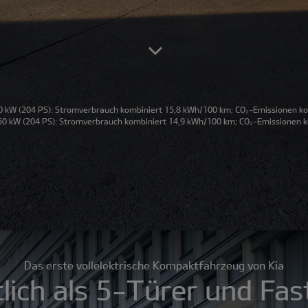
 kW (204 PS): Stromverbrauch kombiniert 15,8 kWh/100 km; CO₂-Emissionen kom
0 kW (204 PS): Stromverbrauch kombiniert 14,9 kWh/100 km; CO₂-Emissionen ko
Das erste vollelektrische Kompaktfahrzeug von Kia
tlich als 5-Türer und Fas