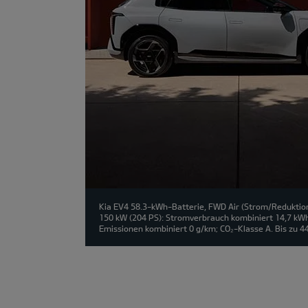
Kia EV4 58.3-kWh-Batterie, FWD Air (Strom/Reduktion
150 kW (204 PS): Stromverbrauch kombiniert 14,7 kW
Emissionen kombiniert 0 g/km; CO₂-Klasse A. Bis zu 4