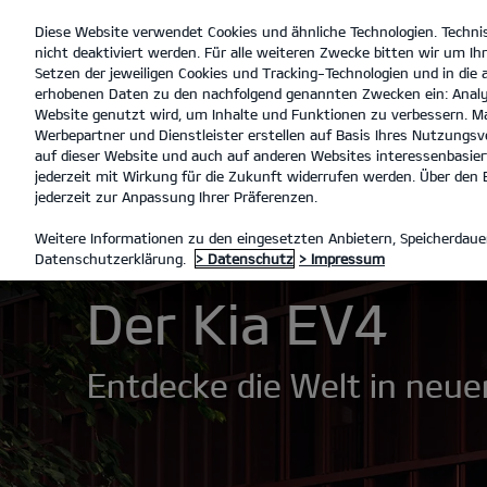
Diese Website verwendet Cookies und ähnliche Technologien. Techni
open
nicht deaktiviert werden. Für alle weiteren Zwecke bitten wir um Ihr
menu
Setzen der jeweiligen Cookies und Tracking-Technologien und in die
erhobenen Daten zu den nachfolgend genannten Zwecken ein: Analy
Au
Website genutzt wird, um Inhalte und Funktionen zu verbessern. Ma
Werbepartner und Dienstleister erstellen auf Basis Ihres Nutzungsve
Der EV4
Entdecken
auf dieser Website und auch auf anderen Websites interessenbasiert
jederzeit mit Wirkung für die Zukunft widerrufen werden. Über den B
jederzeit zur Anpassung Ihrer Präferenzen.
MODELLE
EV4
DER EV4
Weitere Informationen zu den eingesetzten Anbietern, Speicherdauer
Datenschutzerklärung.
> Datenschutz
> Impressum
Der Kia EV4
Entdecke die Welt in neue