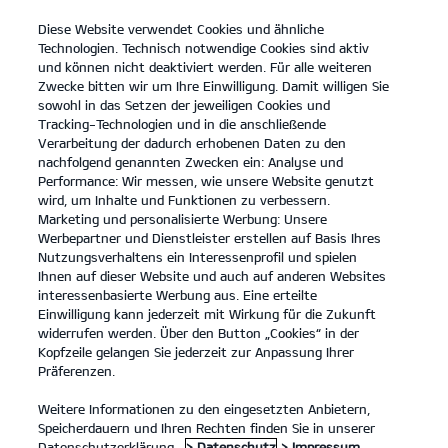
Diese Website verwendet Cookies und ähnliche
open
Technologien. Technisch notwendige Cookies sind aktiv
menu
und können nicht deaktiviert werden. Für alle weiteren
KONTAKT
Zwecke bitten wir um Ihre Einwilligung. Damit willigen Sie
sowohl in das Setzen der jeweiligen Cookies und
Tracking-Technologien und in die anschließende
Der Kia EV6 GT
Probefahrt
Verarbeitung der dadurch erhobenen Daten zu den
nachfolgend genannten Zwecken ein: Analyse und
...
...
DER KIA EV6 GT
Konfigurator
Performance: Wir messen, wie unsere Website genutzt
Der neue Kia EV6 GT.
wird, um Inhalte und Funktionen zu verbessern.
Marketing und personalisierte Werbung: Unsere
Werbepartner und Dienstleister erstellen auf Basis Ihres
Von Natur aus kraftvoll.
Nutzungsverhaltens ein Interessenprofil und spielen
Ihnen auf dieser Website und auch auf anderen Websites
interessenbasierte Werbung aus. Eine erteilte
Einwilligung kann jederzeit mit Wirkung für die Zukunft
widerrufen werden. Über den Button „Cookies“ in der
Kopfzeile gelangen Sie jederzeit zur Anpassung Ihrer
Präferenzen.
Weitere Informationen zu den eingesetzten Anbietern,
Speicherdauern und Ihren Rechten finden Sie in unserer
Datenschutzerklärung.
> Datenschutz
> Impressum