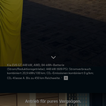
Kia EV6 GT 448 kW, AWD, 84-kWh-Batterie
(Strom/Reduktionsgetriebe); 448 kW (609 PS): Stromverbrauch
kombiniert 20,9 kWh/100 km; CO₂-Emissionen kombiniert 0 g/km;
CO₂-Klasse A. Bis zu 450 km Reichweite.
¹
Antrieb für pures Vergnügen.