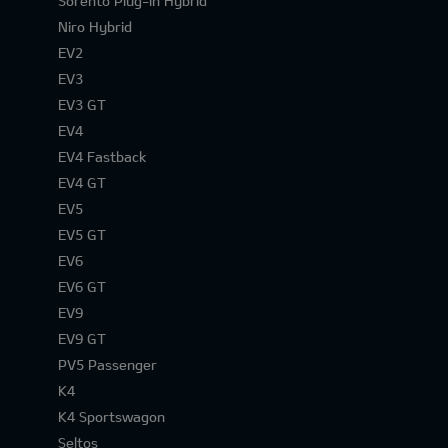
Sorento Plug-in Hybrid
Niro Hybrid
EV2
EV3
EV3 GT
EV4
EV4 Fastback
EV4 GT
EV5
EV5 GT
EV6
EV6 GT
EV9
EV9 GT
PV5 Passenger
K4
K4 Sportswagon
Seltos