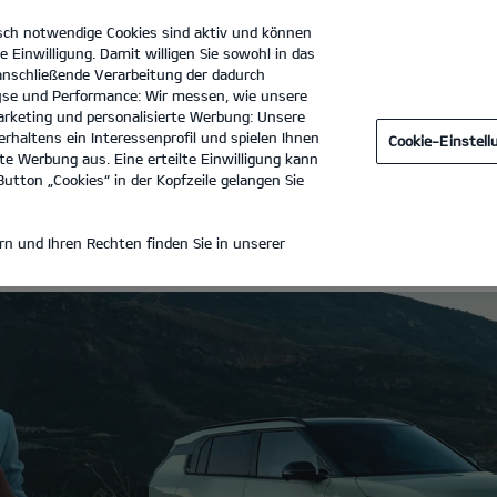
sch notwendige Cookies sind aktiv und können
e Einwilligung. Damit willigen Sie sowohl in das
 anschließende Verarbeitung der dadurch
se und Performance: Wir messen, wie unsere
tohaus Gotthard König GmbH
Tel. :
03328-33100-0
rketing und personalisierte Werbung: Unsere
rhaltens ein Interessenprofil und spielen Ihnen
Cookie-Einstel
e Werbung aus. Eine erteilte Einwilligung kann
utton „Cookies“ in der Kopfzeile gelangen Sie
ZEUGE
n und Ihren Rechten finden Sie in unserer