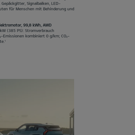
Gepäckgitter, Signalbalken, LED-
uten für Menschen mit Behinderung und
Elektromotor, 99,8 kWh, AWD
 kW (385 PS): Stromverbrauch
-Emissionen kombiniert 0 g/km; CO
-
2
2
te.
1