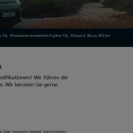
; CO
-Emissionen kombiniert 0 g/km; CO
-Klasse A. Bis zu 563 km
2
2
.
difikationen? Wir führen die
. Wir beraten Sie gerne.
 über separate Spiegel, Dachzeichen