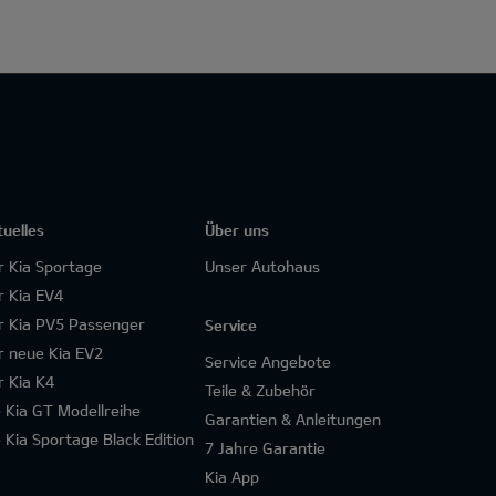
tuelles
Über uns
r Kia Sportage
Unser Autohaus
r Kia EV4
r Kia PV5 Passenger
Service
r neue Kia EV2
Service Angebote
r Kia K4
Teile & Zubehör
e Kia GT Modellreihe
Garantien & Anleitungen
e Kia Sportage Black Edition
7 Jahre Garantie
Kia App