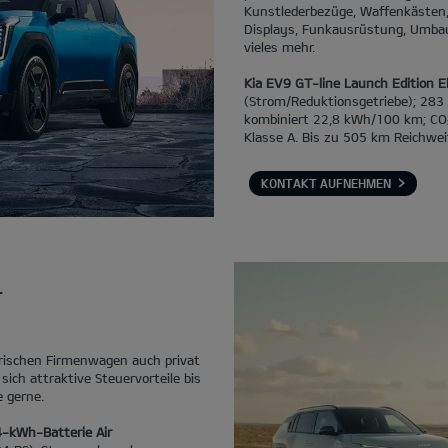
Kunstlederbezüge, Waffenkästen, 
Displays, Funkausrüstung, Umba
vieles mehr.
Kia EV9 GT-line Launch Edition 
(Strom/Reduktionsgetriebe); 283
kombiniert 22,8 kWh/100 km; CO
Klasse A. Bis zu 505 km Reichwei
KONTAKT AUFNEHMEN
.
trischen Firmenwagen auch privat
sich attraktive Steuervorteile bis
e gerne.
4-kWh-Batterie Air