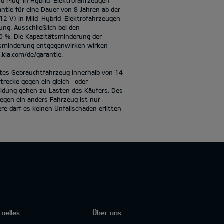
nd Plug-in Hybrid-Elektrofahrzeugen
antie für eine Dauer von 8 Jahren ab der
 12 V) in Mild-Hybrid-Elektrofahrzeugen
ung. Ausschließlich bei den
70 %. Die Kapazitätsminderung der
ätsminderung entgegenwirken wirken
kia.com/de/garantie.
iertes Gebrauchtfahrzeug innerhalb von 14
recke gegen ein gleich- oder
eldung gehen zu Lasten des Käufers. Des
egen ein anders Fahrzeug ist nur
e darf es keinen Unfallschaden erlitten
tuelles
Über uns