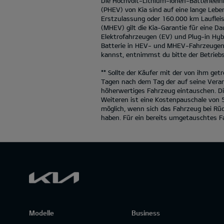
Die Hochvolt-Lithium-Ionen-Batterieein
(PHEV) von Kia sind auf eine lange Leben
Erstzulassung oder 160.000 km Laufleist
(MHEV) gilt die Kia-Garantie für eine Da
Elektrofahrzeugen (EV) und Plug-in Hyb
Batterie in HEV- und MHEV-Fahrzeugen i
kannst, entnimmst du bitte der Betriebs
** Sollte der Käufer mit der von ihm get
Tagen nach dem Tag der auf seine Veran
höherwertiges Fahrzeug eintauschen. Di
Weiteren ist eine Kostenpauschale von 
möglich, wenn sich das Fahrzeug bei Rü
haben. Für ein bereits umgetauschtes F
Modelle
Business