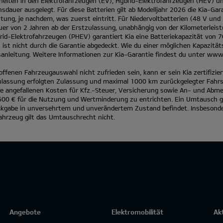
heiten in den Elektrofahrzeugen (EV), Hybrid-Elektrofahrzeugen (HEV) u
sdauer ausgelegt. Für diese Batterien gilt ab Modelljahr 2026 die Kia-Gar
ung, je nachdem, was zuerst eintritt. Für Niedervoltbatterien (48 V und
uer von 2 Jahren ab der Erstzulassung, unabhängig von der Kilometerleist
rid-Elektrofahrzeugen (PHEV) garantiert Kia eine Batteriekapazität von 
st nicht durch die Garantie abgedeckt. Wie du einer möglichen Kapazit
anleitung. Weitere Informationen zur Kia-Garantie findest du unter
www.
roffenen Fahrzeugauswahl nicht zufrieden sein, kann er sein Kia zertifiz
lassung erfolgten Zulassung und maximal 1000 km zurückgelegter Fahrst
e angefallenen Kosten für Kfz.-Steuer, Versicherung sowie An- und Abm
500 € für die Nutzung und Wertminderung zu entrichten. Ein Umtausch g
ckgabe in unversehrtem und unverändertem Zustand befindet. Insbesonder
ahrzeug gilt das Umtauschrecht nicht.
Angebote
Elektromobilität
Ak