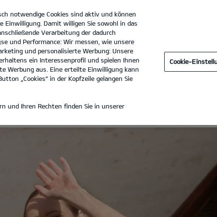
sch notwendige Cookies sind aktiv und können
e Einwilligung. Damit willigen Sie sowohl in das
 anschließende Verarbeitung der dadurch
se und Performance: Wir messen, wie unsere
tohaus Gotthard König GmbH
Tel. :
03328-33100-0
rketing und personalisierte Werbung: Unsere
rhaltens ein Interessenprofil und spielen Ihnen
Cookie-Einstel
TWAGEN
e Werbung aus. Eine erteilte Einwilligung kann
utton „Cookies“ in der Kopfzeile gelangen Sie
ZIERTE GEBRAUCHTWAGEN
n und Ihren Rechten finden Sie in unserer